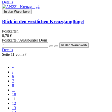
Details
In den Warenkorb
Blick in den westlichen Kreuzgangflügel
Postkarten
0,70 €
Postkarte / Augsburger Dom
Details
Seite 11 von 37
«
‹
6
7
8
...
10
11
12
13