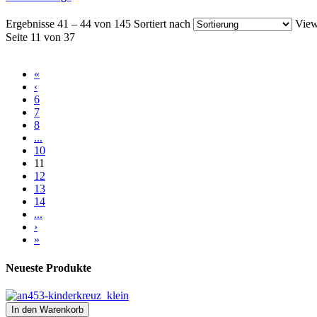
Ergebnisse 41 – 44 von 145
Sortiert nach
View
Seite 11 von 37
«
‹
6
7
8
...
10
11
12
13
14
...
›
»
Neueste Produkte
In den Warenkorb