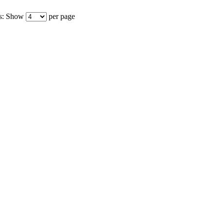
s:
Show
per page