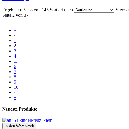
Ergebnisse 5 – 8 von 145
Sortiert nach
View a
Seite 2 von 37
«
‹
1
2
3
4
...
6
7
8
9
10
›
»
Neueste Produkte
In den Warenkorb