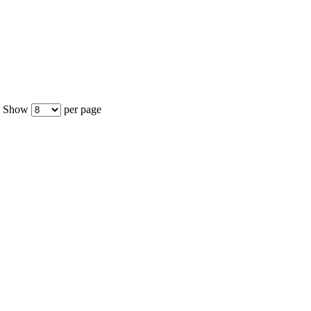
Show
per page