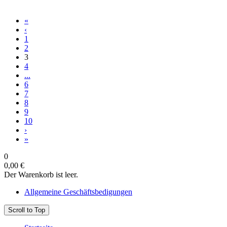
«
‹
1
2
3
4
...
6
7
8
9
10
›
»
0
0,00 €
Der Warenkorb ist leer.
Allgemeine Geschäftsbedigungen
Scroll to Top