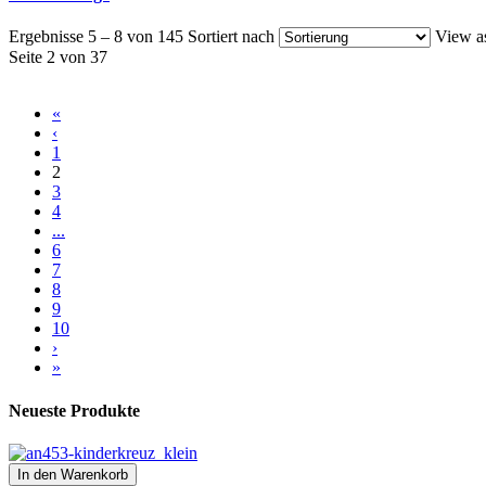
Ergebnisse 5 – 8 von 145
Sortiert nach
View a
Seite 2 von 37
«
‹
1
2
3
4
...
6
7
8
9
10
›
»
Neueste Produkte
In den Warenkorb