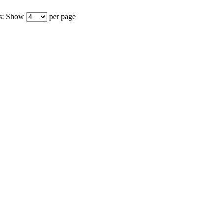
s:
Show
per page