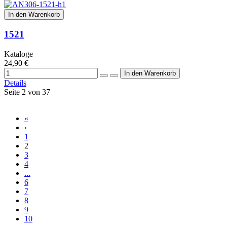
In den Warenkorb
1521
Kataloge
24,90 €
Details
Seite 2 von 37
«
‹
1
2
3
4
...
6
7
8
9
10