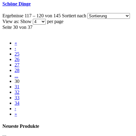
Schöne Dinge
Ergebnisse 117 – 120 von 145
Sortiert nach
View as:
Show
per page
Seite 30 von 37
«
‹
25
26
27
28
...
30
31
32
33
34
›
»
Neueste Produkte