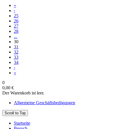
«
‹
25
26
27
28
...
30
31
32
33
34
›
»
0
0,00 €
Der Warenkorb ist leer.
Allgemeine Geschäftsbedigungen
Scroll to Top
Startseite
Besuch