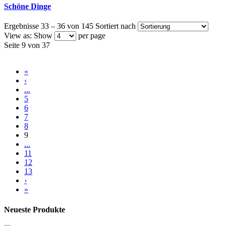
Schöne Dinge
Ergebnisse 33 – 36 von 145
Sortiert nach
View as:
Show
per page
Seite 9 von 37
«
‹
...
5
6
7
8
9
...
11
12
13
›
»
Neueste Produkte