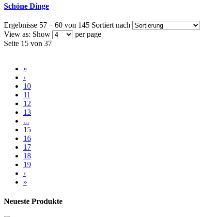
Schöne Dinge
Ergebnisse 57 – 60 von 145
Sortiert nach
View as:
Show
per page
Seite 15 von 37
«
‹
10
11
12
13
...
15
16
17
18
19
›
»
Neueste Produkte