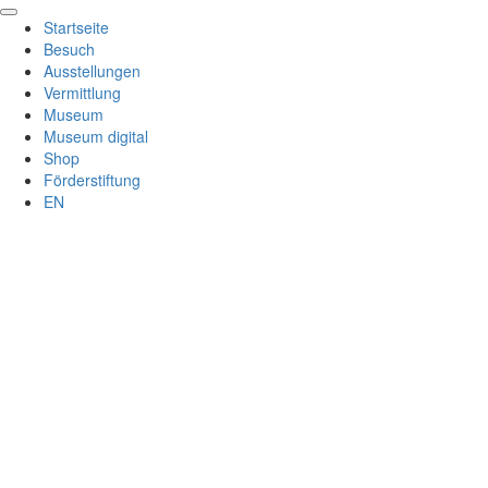
Scroll
Startseite
to
Besuch
Top
Ausstellungen
Vermittlung
Museum
Museum digital
Shop
Förderstiftung
EN
Anmel
Benutze
Passwor
Passwort